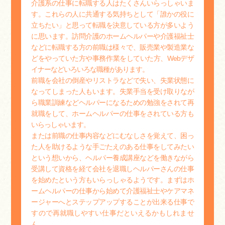
介護系の仕事に転職する人はたくさんいらっしゃいま
す。これらの人に共通する気持ちとして「誰かの役に
立ちたい」と思って転職を決意している方が多いよう
に思います。訪問介護のホームヘルパーや介護福祉士
などに転職する方の前職は様々で、販売業や製造業な
どをやっていた方や事務作業をしていた方、Webデザ
イナーなどいろいろな職種があります。
前職を会社の倒産やリストラなどで失い、失業状態に
なってしまった人もいます。失業手当を受け取りなが
ら職業訓練などヘルパーになるための勉強をされて再
就職をして、ホームヘルパーの仕事をされている方も
いらっしゃいます。
または前職の仕事内容などにむなしさを覚えて、困っ
た人を助けるような手ごたえのある仕事をしてみたい
という想いから、ヘルパー養成講座などを働きながら
受講して資格を経て会社を退職しヘルパーさんの仕事
を始めたという方もいらっしゃるようです。まずはホ
ームヘルパーの仕事から始めて介護福祉士やケアマネ
ージャーへとステップアップすることが出来る仕事で
すので再就職しやすい仕事だといえるかもしれませ
ん。