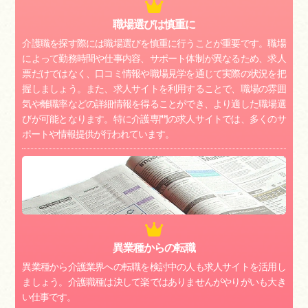
職場選びは慎重に
介護職を探す際には職場選びを慎重に行うことが重要です。職場
によって勤務時間や仕事内容、サポート体制が異なるため、求人
票だけではなく、口コミ情報や職場見学を通じて実際の状況を把
握しましょう。また、求人サイトを利用することで、職場の雰囲
気や離職率などの詳細情報を得ることができ、より適した職場選
びが可能となります。特に介護専門の求人サイトでは、多くのサ
ポートや情報提供が行われています。
異業種からの転職
異業種から介護業界への転職を検討中の人も求人サイトを活用し
ましょう。介護職種は決して楽ではありませんがやりがいも大き
い仕事です。